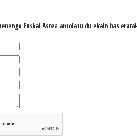
ehenengo Euskal Astea antolatu du ekain hasierara