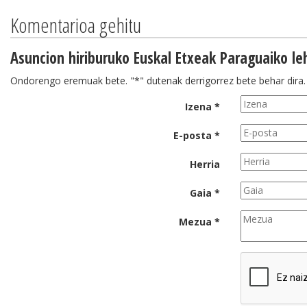
Komentarioa gehitu
Asuncion hiriburuko Euskal Etxeak Paraguaiko l
Ondorengo eremuak bete. "*" dutenak derrigorrez bete behar dira.
Izena *
E-posta *
Herria
Gaia *
Mezua *