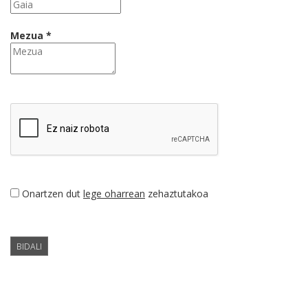
Mezua *
Onartzen dut
lege oharrean
zehaztutakoa
BIDALI