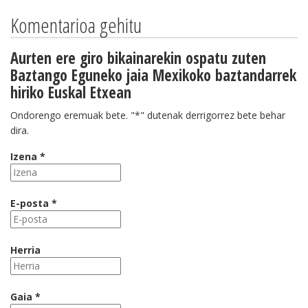
Komentarioa gehitu
Aurten ere giro bikainarekin ospatu zuten
Baztango Eguneko jaia Mexikoko baztandarrek
hiriko Euskal Etxean
Ondorengo eremuak bete. "*" dutenak derrigorrez bete behar
dira.
Izena *
E-posta *
Herria
Gaia *