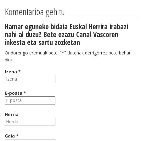
Komentarioa gehitu
Hamar eguneko bidaia Euskal Herrira irabazi
nahi al duzu? Bete ezazu Canal Vascoren
inkesta eta sartu zozketan
Ondorengo eremuak bete. "*" dutenak derrigorrez bete behar
dira.
Izena *
E-posta *
Herria
Gaia *