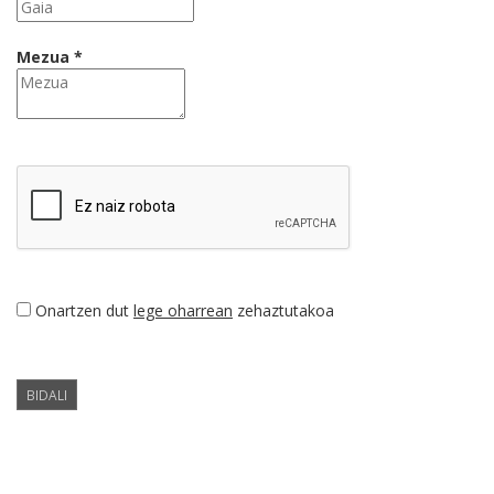
Mezua *
Onartzen dut
lege oharrean
zehaztutakoa
BIDALI