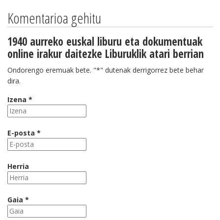
Komentarioa gehitu
1940 aurreko euskal liburu eta dokumentuak
online irakur daitezke Liburuklik atari berrian
Ondorengo eremuak bete. "*" dutenak derrigorrez bete behar
dira.
Izena *
E-posta *
Herria
Gaia *