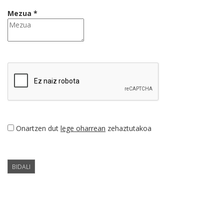
Mezua *
Onartzen dut
lege oharrean
zehaztutakoa
BIDALI