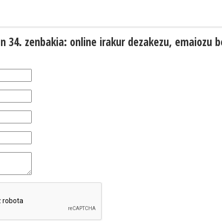
en 34. zenbakia: online irakur dezakezu, emaiozu b