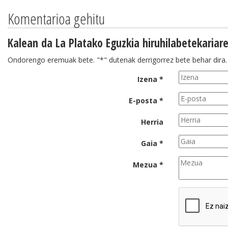
Komentarioa gehitu
Kalean da La Platako Eguzkia hiruhilabetekariar
Ondorengo eremuak bete. "*" dutenak derrigorrez bete behar dira.
Izena *
E-posta *
Herria
Gaia *
Mezua *