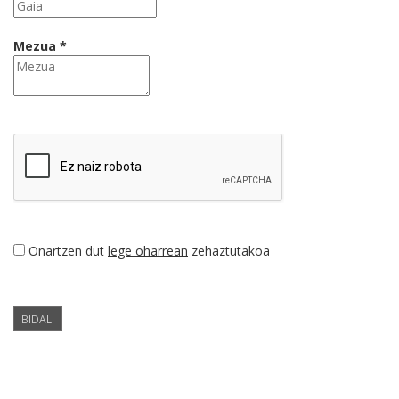
Mezua *
Onartzen dut
lege oharrean
zehaztutakoa
BIDALI