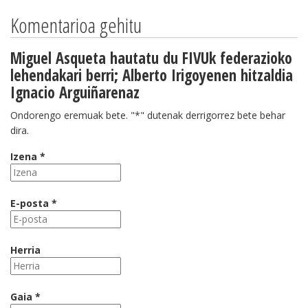
Komentarioa gehitu
Miguel Asqueta hautatu du FIVUk federazioko
lehendakari berri; Alberto Irigoyenen hitzaldia
Ignacio Arguiñarenaz
Ondorengo eremuak bete. "*" dutenak derrigorrez bete behar
dira.
Izena *
E-posta *
Herria
Gaia *