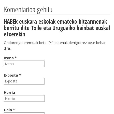
Komentarioa gehitu
HABEk euskara eskolak emateko hitzarmenak
berritu ditu Txile eta Uruguaiko hainbat euskal
etxerekin
Ondorengo eremuak bete. "*" dutenak derrigorrez bete behar
dira.
Izena *
E-posta *
Herria
Gaia *