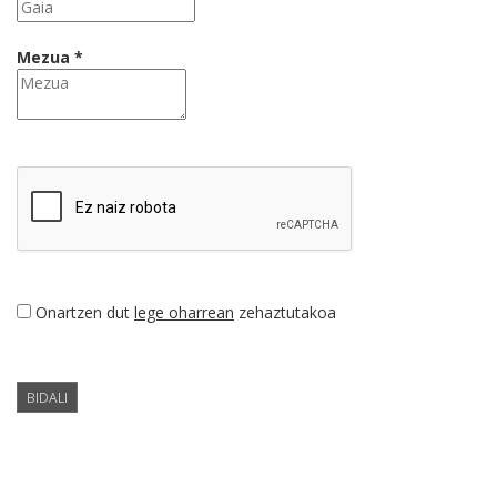
Mezua *
Onartzen dut
lege oharrean
zehaztutakoa
BIDALI