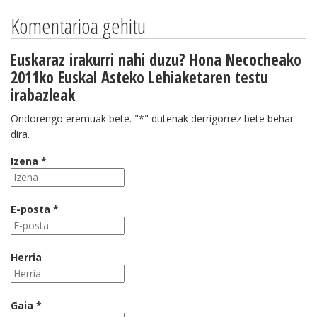
Komentarioa gehitu
Euskaraz irakurri nahi duzu? Hona Necocheako
2011ko Euskal Asteko Lehiaketaren testu
irabazleak
Ondorengo eremuak bete. "*" dutenak derrigorrez bete behar
dira.
Izena *
E-posta *
Herria
Gaia *