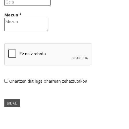
Mezua *
Onartzen dut
lege oharrean
zehaztutakoa
BIDALI