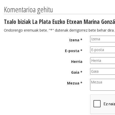
Komentarioa gehitu
Txalo biziak La Plata Euzko Etxean Marina Gonz
Ondorengo eremuak bete. "*" dutenak derrigorrez bete behar dira.
Izena *
E-posta *
Herria
Gaia *
Mezua *