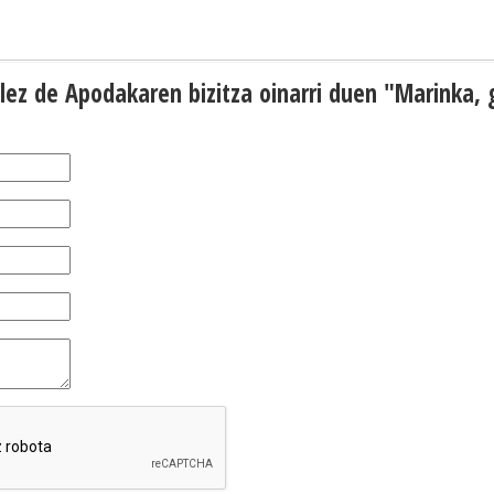
ález de Apodakaren bizitza oinarri duen "Marinka,