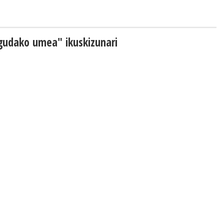
 gudako umea" ikuskizunari