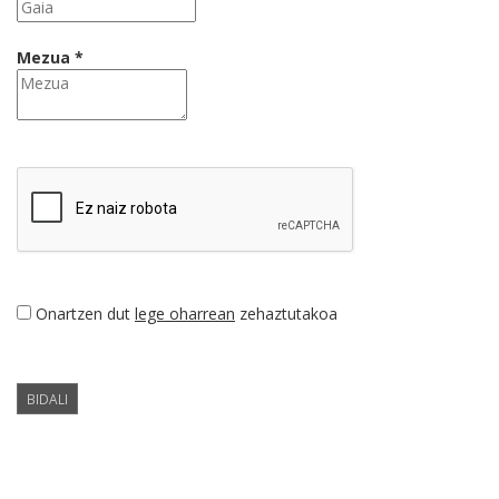
Mezua *
Onartzen dut
lege oharrean
zehaztutakoa
BIDALI