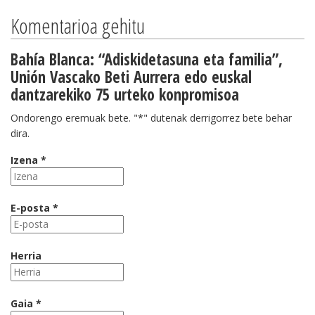
Komentarioa gehitu
Bahía Blanca: “Adiskidetasuna eta familia”,
Unión Vascako Beti Aurrera edo euskal
dantzarekiko 75 urteko konpromisoa
Ondorengo eremuak bete. "*" dutenak derrigorrez bete behar
dira.
Izena *
E-posta *
Herria
Gaia *