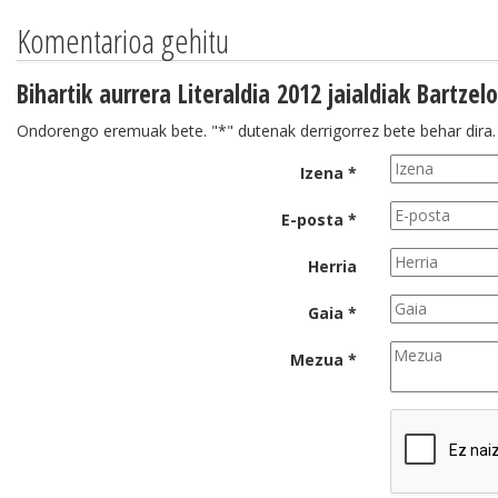
Komentarioa gehitu
Bihartik aurrera Literaldia 2012 jaialdiak Bartze
Ondorengo eremuak bete. "*" dutenak derrigorrez bete behar dira.
Izena *
E-posta *
Herria
Gaia *
Mezua *