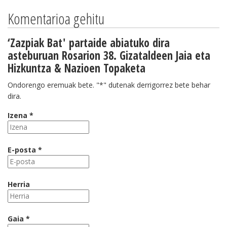
Komentarioa gehitu
‘Zazpiak Bat' partaide abiatuko dira
asteburuan Rosarion 38. Gizataldeen Jaia eta
Hizkuntza & Nazioen Topaketa
Ondorengo eremuak bete. "*" dutenak derrigorrez bete behar
dira.
Izena *
E-posta *
Herria
Gaia *