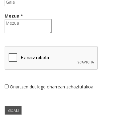
Mezua *
Onartzen dut
lege oharrean
zehaztutakoa
BIDALI