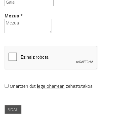
Mezua *
Onartzen dut
lege oharrean
zehaztutakoa
BIDALI