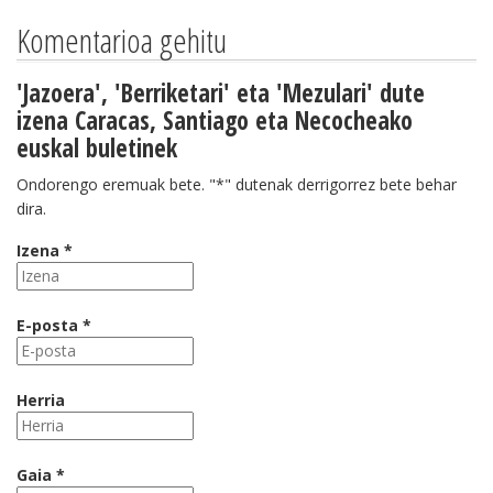
Komentarioa gehitu
'Jazoera', 'Berriketari' eta 'Mezulari' dute
izena Caracas, Santiago eta Necocheako
euskal buletinek
Ondorengo eremuak bete. "*" dutenak derrigorrez bete behar
dira.
Izena *
E-posta *
Herria
Gaia *