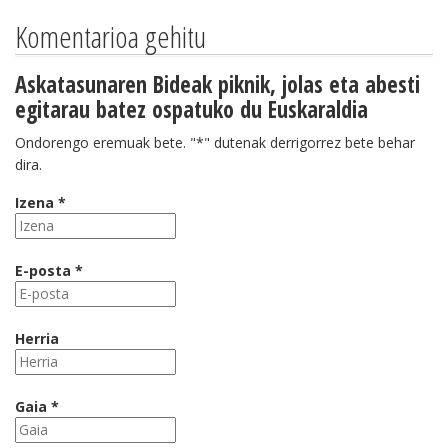
Komentarioa gehitu
Askatasunaren Bideak piknik, jolas eta abesti
egitarau batez ospatuko du Euskaraldia
Ondorengo eremuak bete. "*" dutenak derrigorrez bete behar
dira.
Izena *
E-posta *
Herria
Gaia *