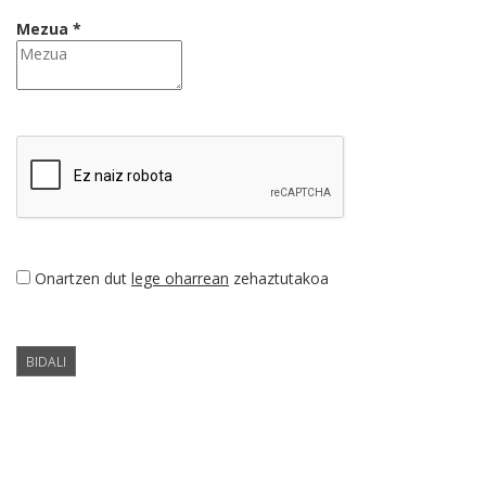
Mezua *
Onartzen dut
lege oharrean
zehaztutakoa
BIDALI